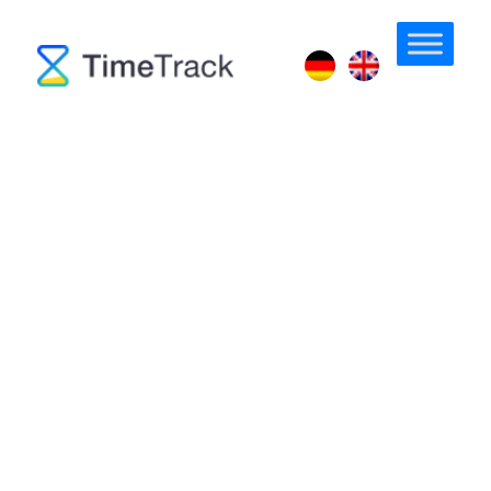
Überstundenpauschalen
und -kappungen