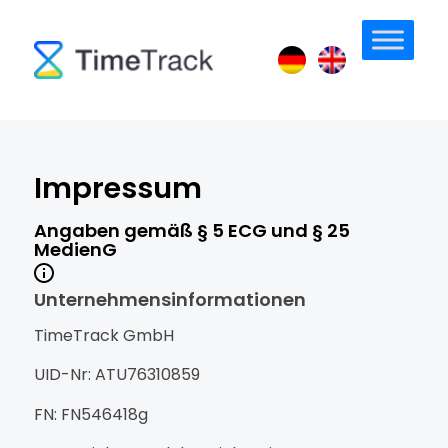
Impressum
Angaben gemäß § 5 ECG und § 25
MedienG
Unternehmensinformationen
TimeTrack GmbH
UID-Nr: ATU76310859
FN: FN546418g