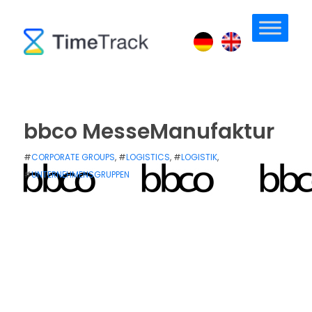
bbco MesseManufaktur
#
CORPORATE GROUPS
, #
LOGISTICS
, #
LOGISTIK
,
#
UNTERNEHMENSGRUPPEN
PUBLISHED: 24. JANUAR 2020
/
VON
ANJA BOSIOK
/
0 MIN
READ