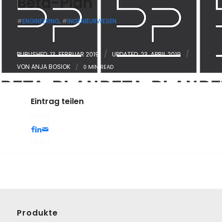
Beta-Plan
#
ENGINEERING
, #
INGENIEURWESEN
/
/
PUBLISHED: 13. FEBRUAR 2019
UPDATED: 23. APRIL 2019
VON
ANJA BOSIOK
/
0 MIN READ
Eintrag teilen
Produkte