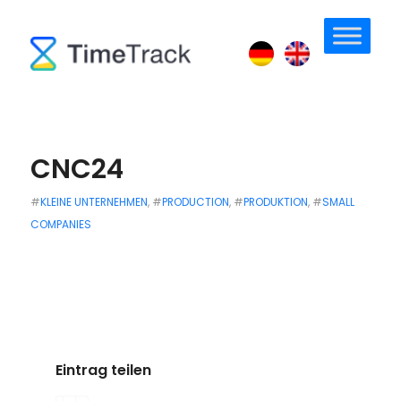
CNC24
#
KLEINE UNTERNEHMEN
, #
PRODUCTION
, #
PRODUKTION
, #
SMALL
COMPANIES
PUBLISHED: 28. AUGUST 2024
/
VON
ANJA BOSIOK
/
0 MIN
READ
Eintrag teilen