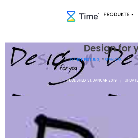
PRODUKTE
Design for 
#
DIENSTLEISTUNG
, #
SERVICES
PUBLISHED: 31. JANUAR 2019
/
UPDATE