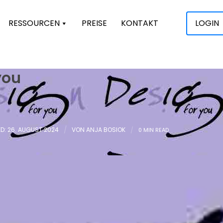
RESSOURCEN
PREISE
KONTAKT
LOGIN
you
D: 26. AUGUST 2024
/
VON
ANJA BOSIOK
/
0 MIN READ