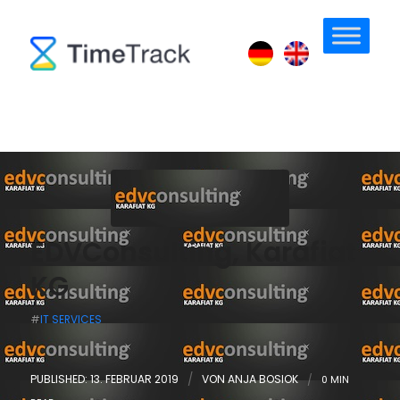
EDVConsulting, Karafiat
KG
#
IT SERVICES
PUBLISHED: 13. FEBRUAR 2019
/
VON
ANJA BOSIOK
/
0 MIN