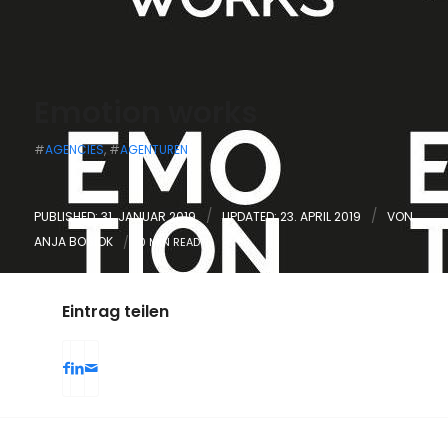
Emotion works
#
AGENCIES
, #
AGENTUREN
/
/
PUBLISHED: 31. JANUAR 2019
UPDATED: 23. APRIL 2019
VON
ANJA BOSIOK
/
0 MIN READ
Eintrag teilen