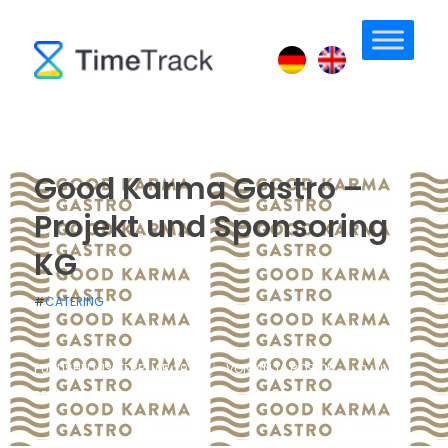
Good Karma Gastro –
Projekt und Sponsoring
KG
#
CATERING
PUBLISHED: 13. FEBRUAR 2019
/
VON
ANJA BOSIOK
/
0 MIN
READ