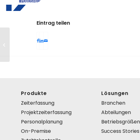
PUBLISHED: 6. MAI 2022
/
VON
ANJA BOSIOK
/
0 MIN READ
Eintrag teilen
Daniel Helmut Pinger
– Tischlermeister
Produkte
Lösungen
Zeiterfassung
Branchen
Projektzeiterfassung
Abteilungen
Personalplanung
Betriebsgrößen
On-Premise
Success Stories