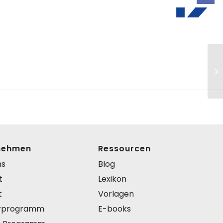
nehmen
Ressourcen
ns
Blog
t
Lexikon
t
Vorlagen
rprogramm
E-books