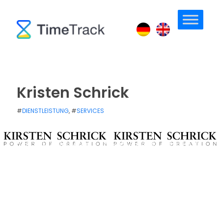
Kristen Schrick
#
DIENSTLEISTUNG
, #
SERVICES
PUBLISHED: 25. MÄRZ 2021
/
VON
ANJA BOSIOK
/
0 MIN READ