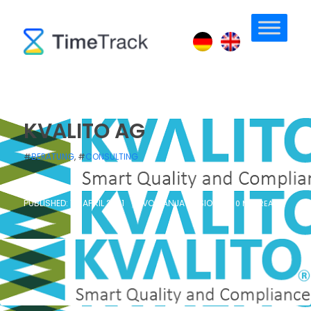
KVALITO AG
#
BERATUNG
, #
CONSULTING
PUBLISHED: 14. APRIL 2021
/
VON
ANJA BOSIOK
/
0 MIN READ