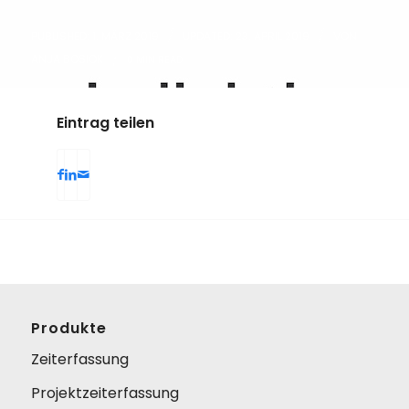
/
/
PUBLISHED: 1. MÄRZ 2019
UPDATED: 23. APRIL 2019
VON
ANJA BOSIOK
/
0 MIN READ
Eintrag teilen
Produkte
Zeiterfassung
Projektzeiterfassung