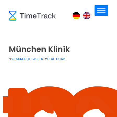
München Klinik
#
GESUNDHEITSWESEN
, #
HEALTHCARE
/
/
PUBLISHED: 30. JUNI 2021
UPDATED: 7. NOVEMBER 2023
VON
ANJA BOSIOK
/
0 MIN READ