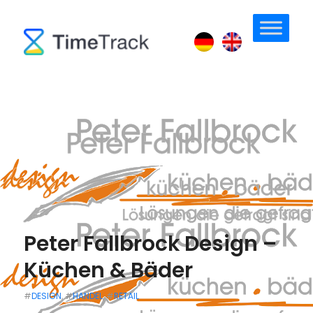
Peter Fallbrock Design –
Küchen & Bäder
#
DESIGN
, #
HANDEL
, #
RETAIL