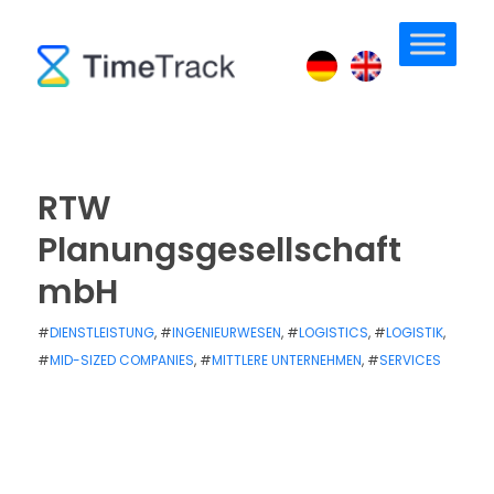
RTW
Planungsgesellschaft
mbH
#
DIENSTLEISTUNG
, #
INGENIEURWESEN
, #
LOGISTICS
, #
LOGISTIK
,
#
MID-SIZED COMPANIES
, #
MITTLERE UNTERNEHMEN
, #
SERVICES
PUBLISHED: 28. JANUAR 2025
/
VON
ANJA BOSIOK
/
0 MIN
READ