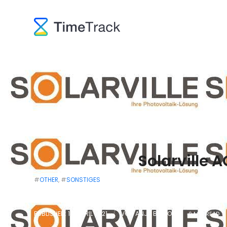
Solarville A
#
OTHER
, #
SONSTIGES
PUBLISHED: 14. APRIL 2021
/
VON
ANJA BOSIOK
/
0 MIN READ