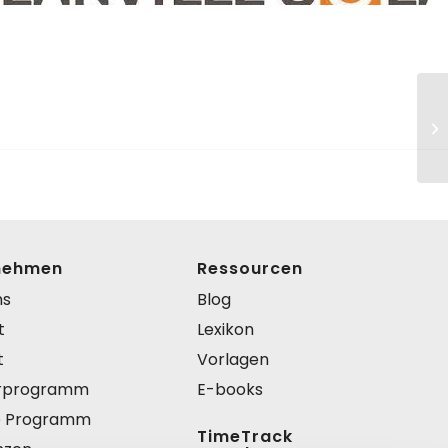
nehmen
Ressourcen
ns
Blog
t
Lexikon
t
Vorlagen
rprogramm
E-books
te Programm
TimeTrack