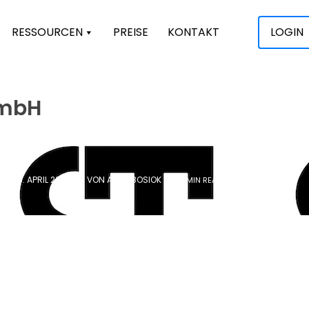
RESSOURCEN
PREISE
KONTAKT
LOGIN
GmbH
D: 23. APRIL 2019
/
VON
ANJA BOSIOK
/
0 MIN READ