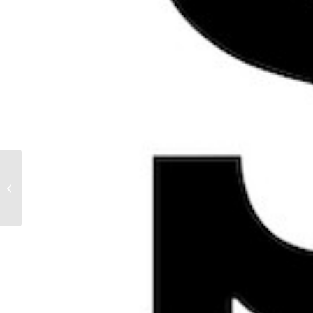
EDV-
Unternehmensberatung
Floß GmbH