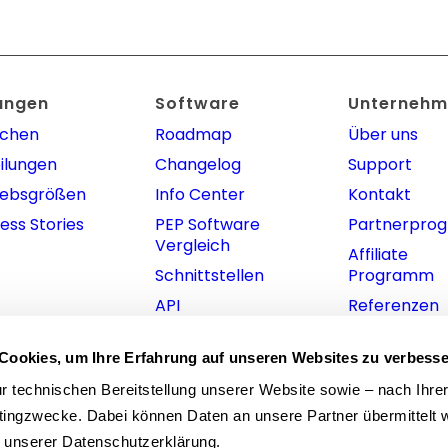
ungen
Software
Unternehm
nchen
Roadmap
Über uns
ilungen
Changelog
Support
iebsgrößen
Info Center
Kontakt
ess Stories
PEP Software
Partnerpro
Vergleich
Affiliate
Schnittstellen
Programm
API
Referenzen
Download Apps
Cookies, um Ihre Erfahrung auf unseren Websites zu verbesse
 technischen Bereitstellung unserer Website sowie – nach Ihre
tingzwecke. Dabei können Daten an unsere Partner übermittelt w
n unserer Datenschutzerklärung.