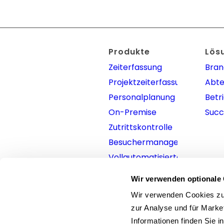
Produkte
Lös
Zeiterfassung
Bra
Projektzeiterfassung
Abte
Personalplanung
Betr
On-Premise
Succ
Zutrittskontrolle
Besuchermanagement
Vollautomatisierte
eAU-Abfrage
Wir verwenden optionale 
Wir verwenden Cookies zur
zur Analyse und für Marke
Informationen finden Sie i