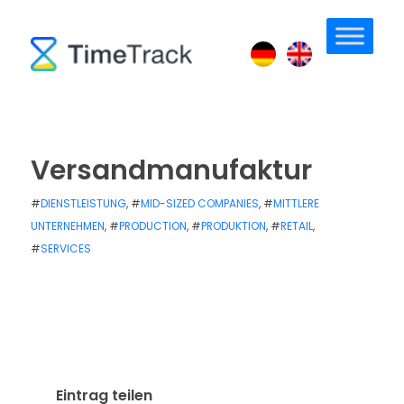
Versandmanufaktur
#
DIENSTLEISTUNG
, #
MID-SIZED COMPANIES
, #
MITTLERE
UNTERNEHMEN
, #
PRODUCTION
, #
PRODUKTION
, #
RETAIL
,
#
SERVICES
PUBLISHED: 28. JANUAR 2025
/
VON
ANJA BOSIOK
/
0 MIN
READ
Eintrag teilen