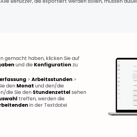
 Alle Benutzer, die exportiert werden sollen, müssen auß
n gemacht haben, klicken Sie auf
gaben
und die
Konfiguration
zu
terfassung
>
Arbeitsstunden
>
Sie den
Monat
und den/die
en/die Sie den
Stundenzettel
sehen
Auswahl
treffen, werden die
arbeitenden
in der Textdatei