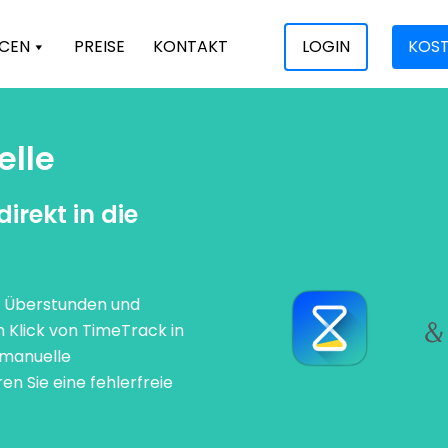
CEN
PREISE
KONTAKT
LOGIN
KOST
elle
irekt in die
, Überstunden und
 Klick von TimeTrack in
 manuelle
n Sie eine fehlerfreie