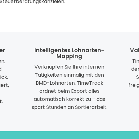
Steuerberatungskanzleien.
er
Intelligentes Lohnarten-
Va
Mapping
en,
Ti
Verknüpfen Sie Ihre internen
d
dem
Tätigkeiten einmalig mit den
ick.
S
BMD-Lohnarten. TimeTrack
ert,
frei
ordnet beim Export alles
automatisch korrekt zu – das
t.
spart Stunden an Sortierarbeit.