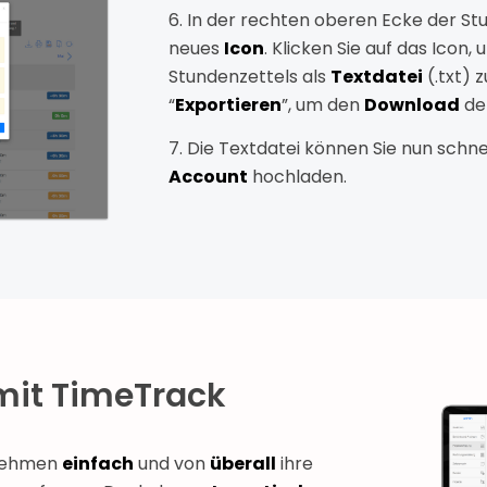
6. In der rechten oberen Ecke der St
neues
Icon
. Klicken Sie auf das Icon
Stundenzettels als
Textdatei
(.txt) 
“
Exportieren
”, um den
Download
der
7. Die Textdatei können Sie nun schne
Account
hochladen.
mit TimeTrack
rnehmen
einfach
und von
überall
ihre