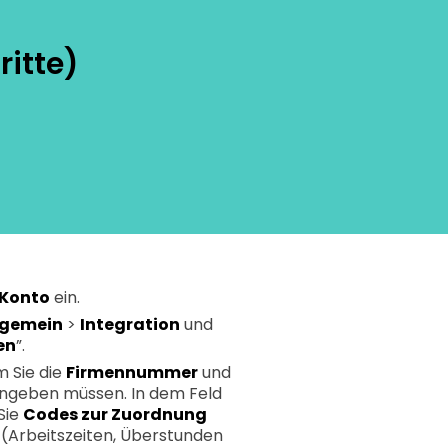
itte)
 Konto
ein.
lgemein
>
Integration
und
en
”.
m Sie die
Firmennummer
und
ngeben müssen. In dem Feld
Sie
Codes zur Zuordnung
(Arbeitszeiten, Überstunden