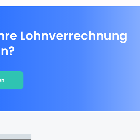
Ihre Lohnverrechnung
en?
en