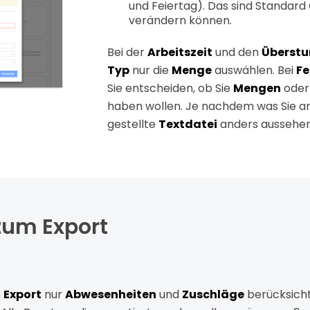
und Feiertag). Das sind Standard 
verändern können.
Bei der
Arbeitszeit
und den
Überst
Typ
nur die
Menge
auswählen. Bei
Fe
Sie entscheiden, ob Sie
Mengen
ode
haben wollen. Je nachdem was Sie ang
gestellte
Textdatei
anders aussehen
zum Export
m
Export
nur
Abwesenheiten
und
Zuschläge
berücksicht