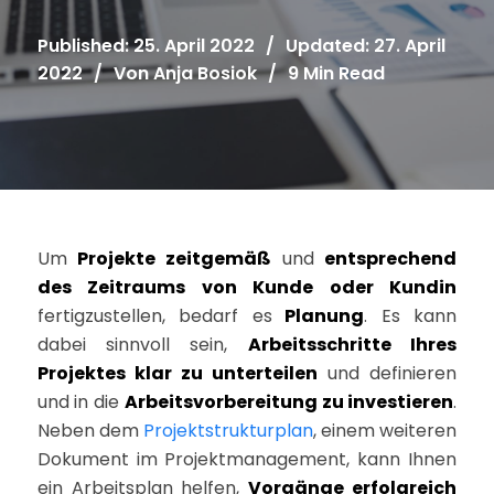
Published: 25. April 2022
/
Updated: 27. April
2022
/
Von
Anja Bosiok
/
9 Min Read
Um
Projekte zeitgemäß
und
entsprechend
des Zeitraums von Kunde oder Kundin
fertigzustellen, bedarf es
Planung
. Es kann
dabei sinnvoll sein,
Arbeitsschritte Ihres
Projektes klar zu unterteilen
und definieren
und in die
Arbeitsvorbereitung zu investieren
.
Neben dem
Projektstrukturplan
, einem weiteren
Dokument im Projektmanagement, kann Ihnen
ein Arbeitsplan helfen,
Vorgänge erfolgreich