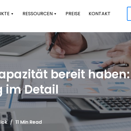
UKTE
RESSOURCEN
PREISE
KONTAKT
Kapazität bereit haben:
 im Detail
iok
/
11 Min Read