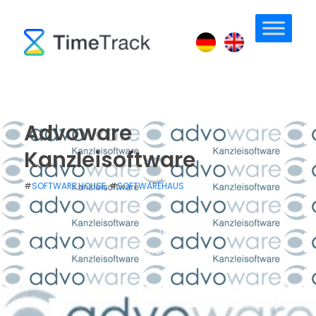
Advoware
Kanzleisoftware
#
SOFTWARE HOUSE
, #
SOFTWAREHAUS
/
/
PUBLISHED: 13. FEBRUAR 2019
UPDATED: 23. APRIL 2019
VON
ANJA BOSIOK
/
0 MIN READ