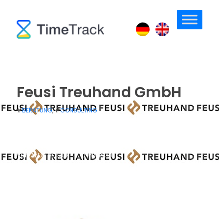
Feusi Treuhand GmbH
#
BERATUNG
, #
CONSULTING
/
/
PUBLISHED: 13. FEBRUAR 2019
UPDATED: 23. APRIL 2019
VON
ANJA BOSIOK
/
0 MIN READ