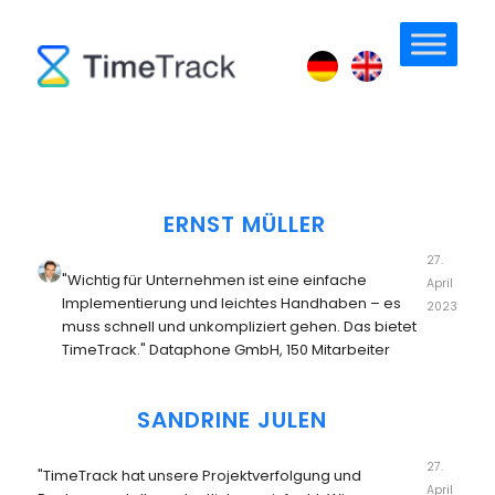
ERNST MÜLLER
27.
"Wichtig für Unternehmen ist eine einfache
April
Implementierung und leichtes Handhaben – es
2023
muss schnell und unkompliziert gehen. Das bietet
TimeTrack." Dataphone GmbH, 150 Mitarbeiter
SANDRINE JULEN
27.
"TimeTrack hat unsere Projektverfolgung und
April