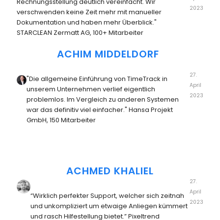
Rechnungsstellung deutlich vereinfacht. Wir
2023
verschwenden keine Zeit mehr mit manueller
Dokumentation und haben mehr Überblick."
STARCLEAN Zermatt AG, 100+ Mitarbeiter
ACHIM MIDDELDORF
27.
"Die allgemeine Einführung von TimeTrack in
April
unserem Unternehmen verlief eigentlich
2023
problemlos. Im Vergleich zu anderen Systemen
war das definitiv viel einfacher." Hansa Projekt
GmbH, 150 Mitarbeiter
ACHMED KHALIEL
27.
April
“Wirklich perfekter Support, welcher sich zeitnah
2023
und unkompliziert um etwaige Anliegen kümmert
und rasch Hilfestellung bietet.” Pixeltrend