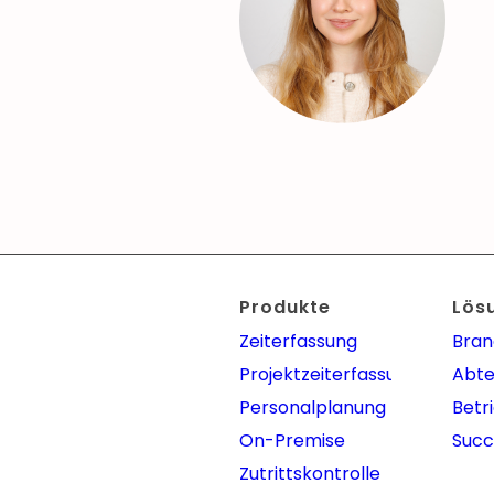
Produkte
Lös
Zeiterfassung
Bra
Projektzeiterfassung
Abte
Personalplanung
Betr
On-Premise
Succ
Zutrittskontrolle