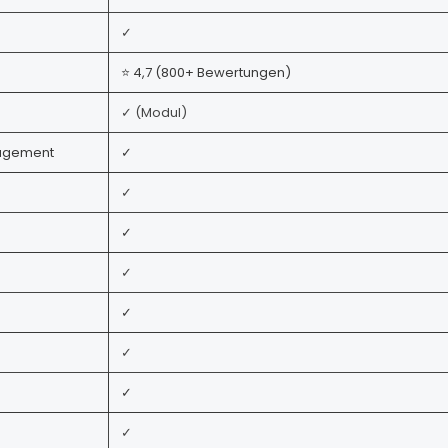
✓
⭐
4,7 (
800+
Bewertungen)
✓ (Modul)
agement
✓
✓
✓
✓
✓
✓
✓
✓