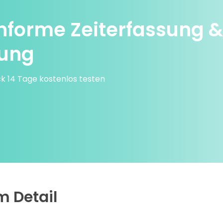
nforme Zeiterfassung &
nung
k 14 Tage kostenlos testen
im
Detail