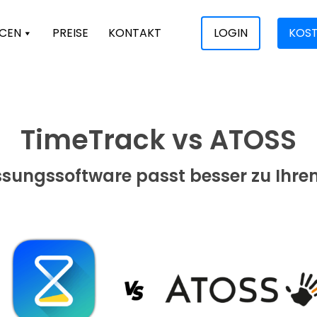
CEN
PREISE
KONTAKT
LOGIN
KOST
TimeTrack
vs
ATOSS
assungssoftware
passt
besser
zu
Ihr