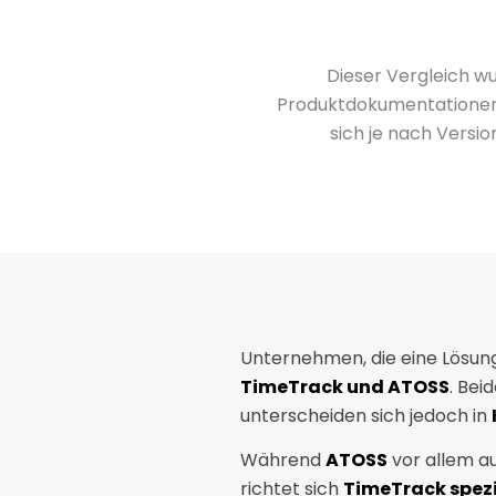
Dieser Vergleich w
Produktdokumentationen 
sich je nach Versio
Unternehmen,
die
eine
Lösun
TimeTrack
und
ATOSS
.
Bei
unterscheiden
sich
jedoch
in
Während
ATOSS
vor
allem
a
richtet
sich
TimeTrack
spezi