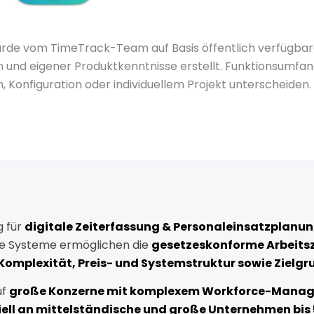
urde vom TimeTrack-Team auf Basis öffentlich verfügbar
und eigener Produktkenntnisse erstellt. Funktionsumf
n, Konfiguration oder individuellem Projekt unterscheiden
g
für
digitale
Zeiterfassung &
Personaleinsatzplanu
de
Systeme
ermöglichen
die
gesetzeskonforme
Arbeits
Komplexität,
Preis- und Systemstruktur sowie
Zielgr
uf
große
Konzerne
mit
komplexem
Workforce-
Manag
ell
an mittelständische und große
Unternehmen bis 