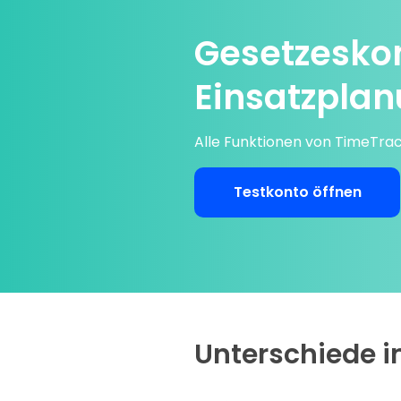
Gesetzesko
Einsatzpla
Alle Funktionen von TimeTrac
Testkonto öffnen
Unterschiede