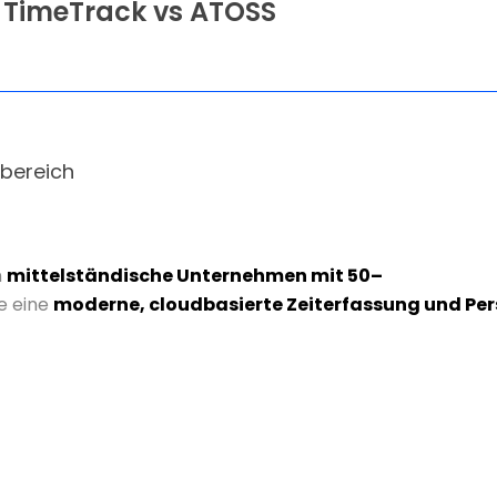
: TimeTrack vs ATOSS
zbereich
n
mittelständische
Unternehmen
mit
50–
ie
eine
moderne,
cloudbasierte
Zeiterfassung
und
Per