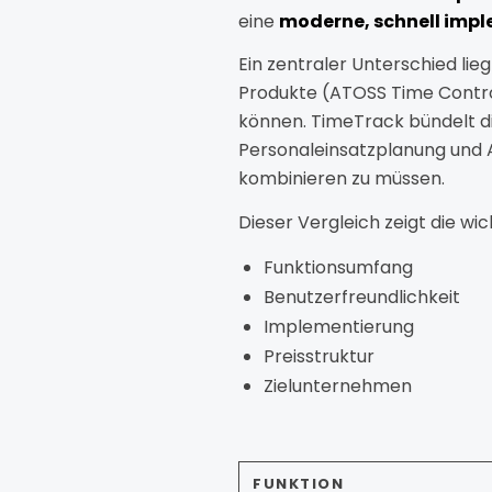
eine
moderne,
schnell
impl
Ein
zentraler
Unterschied
lie
Produkte
(ATOSS Time Contr
können.
TimeTrack
bündelt
d
Personaleinsatzplanung
und
kombinieren zu müssen.
Dieser
Vergleich
zeigt
die
wic
Funktionsumfang
Benutzerfreundlichkeit
Implementierung
Preisstruktur
Zielunternehmen
FUNKTION