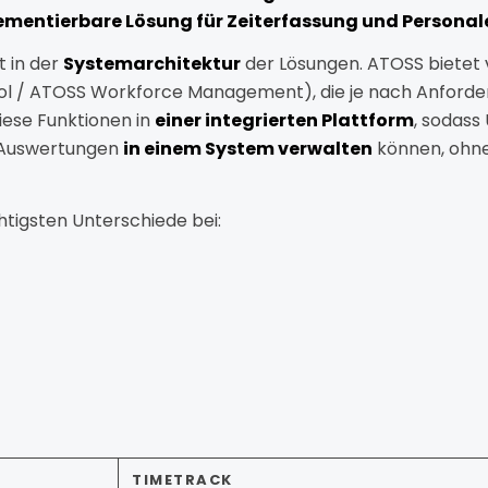
ementierbare
Lösung
für
Zeiterfassung
und
Personal
gt
in
der
Systemarchitektur
der
Lösungen.
ATOSS
bietet
ol / ATOSS Workforce Management),
die
je
nach
Anford
iese
Funktionen
in
einer
integrierten
Plattform
,
sodass
Auswertungen
in
einem
System
verwalten
können, ohn
htigsten
Unterschiede
bei:
TIMETRACK