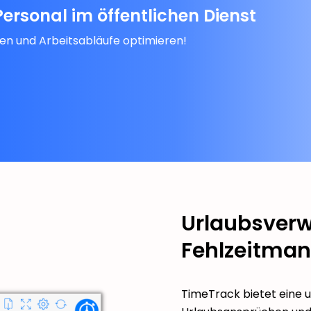
Personal im öffentlichen Dienst
sen und Arbeitsabläufe optimieren!
Urlaubsver
Fehlzeitma
TimeTrack bietet eine 