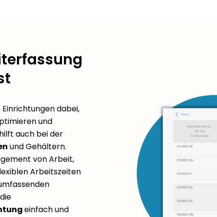
eiterfassung
st
 Einrichtungen dabei,
optimieren und
ilft auch bei der
en
und Gehältern.
agement von Arbeit,
lexiblen Arbeitszeiten
 umfassenden
die
chtung
einfach und