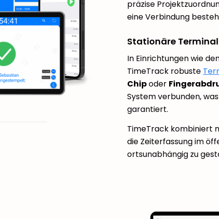
präzise Projektzuordnu
eine Verbindung besteh
Stationäre Terminal
In Einrichtungen wie d
TimeTrack robuste
Ter
Chip
oder
Fingerabdr
System verbunden, was 
garantiert.
TimeTrack kombiniert m
die Zeiterfassung im öf
ortsunabhängig zu gest