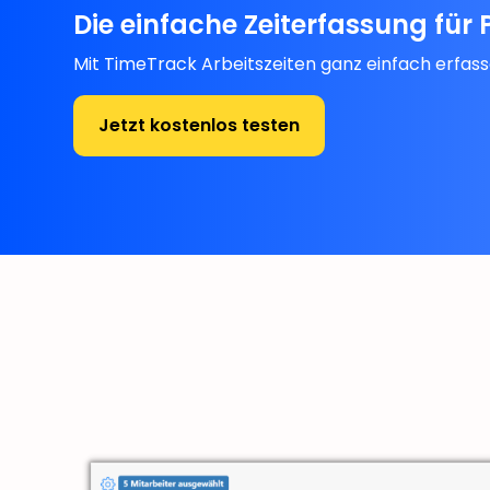
Die einfache Zeiterfassung für 
Mit TimeTrack Arbeitszeiten ganz einfach erfas
Jetzt kostenlos testen