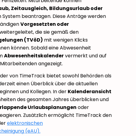
Fehlzeiten. Mitarbeitende können
aub, Zeitausgleich, Bildungsurlaub oder
m System beantragen. Diese Anträge werden
tändigen
Vorgesetzten oder
weitergeleitet, die sie gemäß den
egelungen (TVöD)
mit wenigen Klicks
nen können. Sobald eine Abwesenheit
im
Abwesenheitskalender
vermerkt und auf
Mitarbeitenden angezeigt.
der von TimeTrack bietet sowohl Behörden als
erzeit einen Überblick über die aktuellen
eginnen und Kollegen. In der
Kalenderansicht
nheiten des gesamten Jahres überblicken und
rlappende Urlaubsplanungen
oder
eagieren. Zusätzlich ermöglicht TimeTrack den
der
elektronischen
cheinigung (eAU).