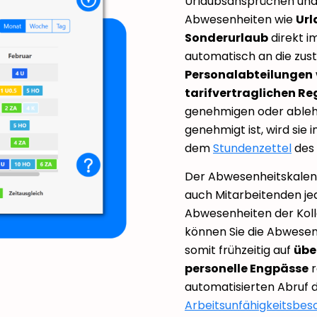
Urlaubsansprüchen und 
Abwesenheiten wie
Url
Sonderurlaub
direkt i
automatisch an die zus
Personalabteilungen
tarifvertraglichen R
genehmigen oder ableh
genehmigt ist, wird sie 
dem
Stundenzettel
des 
Der Abwesenheitskalen
auch Mitarbeitenden jed
Abwesenheiten der Koll
können Sie die Abwese
somit frühzeitig auf
übe
personelle Engpässe
r
automatisierten Abruf 
Arbeitsunfähigkeitsbes