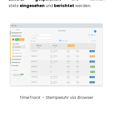
stets
eingesehen
und
berichtet
werden.
TimeTrack – Stempeluhr via Browser