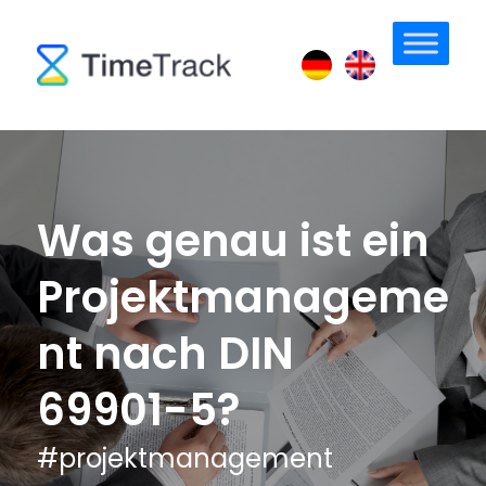
Was genau ist ein
Projektmanageme
nt nach DIN
69901-5?
#
projektmanagement