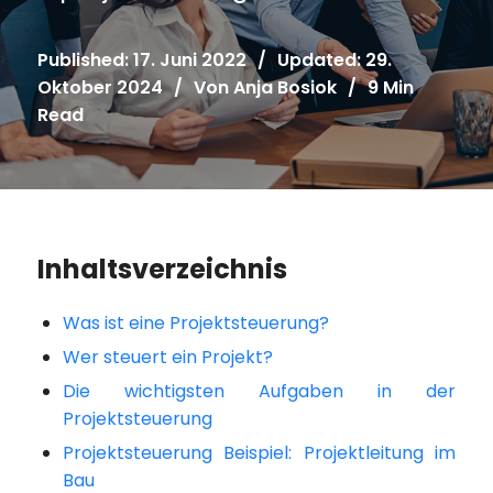
Published: 17. Juni 2022
/
Updated: 29.
Oktober 2024
/
Von
Anja Bosiok
/
9 Min
Read
Inhaltsverzeichnis
Was ist eine Projektsteuerung?
Wer steuert ein Projekt?
Die wichtigsten Aufgaben in der
Projektsteuerung
Projektsteuerung Beispiel: Projektleitung im
Bau