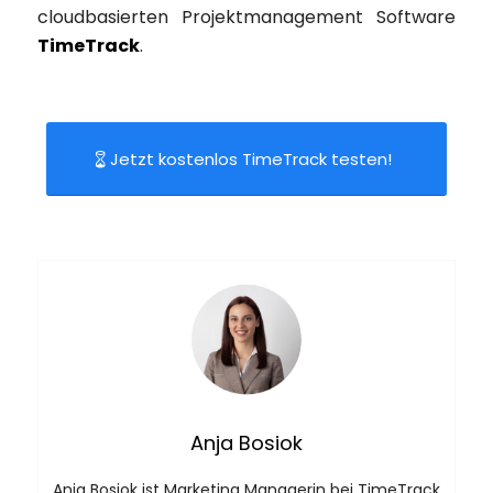
cloudbasierten Projektmanagement Software
TimeTrack
.
Jetzt kostenlos TimeTrack testen!
Anja Bosiok
Anja Bosiok ist Marketing Managerin bei TimeTrack