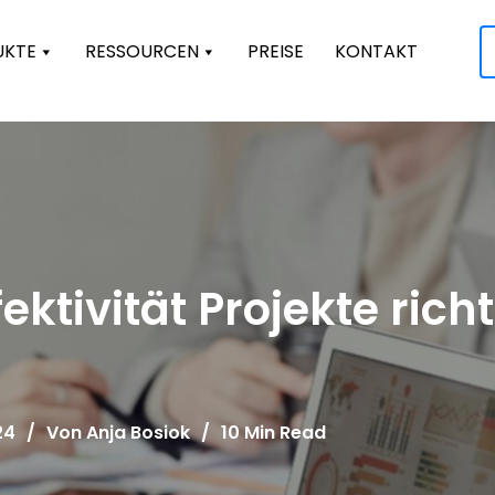
UKTE
RESSOURCEN
PREISE
KONTAKT
fektivität Projekte richt
24
/
Von
Anja Bosiok
/
10 Min Read