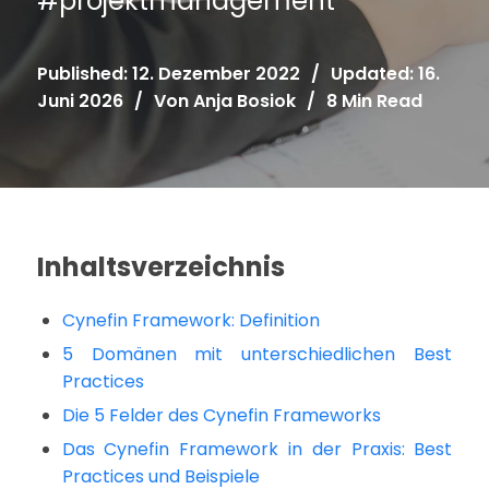
#
projektmanagement
Published: 12. Dezember 2022
/
Updated: 16.
Juni 2026
/
Von
Anja Bosiok
/
8 Min Read
Inhaltsverzeichnis
Cynefin Framework: Definition
5 Domänen mit unterschiedlichen Best
Practices
Die 5 Felder des Cynefin Frameworks
Das Cynefin Framework in der Praxis: Best
Practices und Beispiele