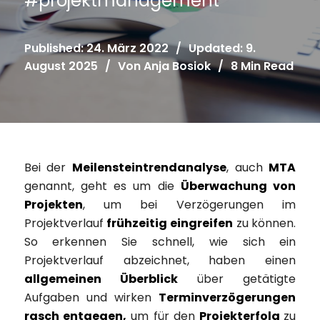
#
projektmanagement
Published: 24. März 2022
/
Updated: 9.
August 2025
/
Von
Anja Bosiok
/
8 Min Read
Bei der
Meilensteintrendanalyse
, auch
MTA
genannt, geht es um die
Überwachung von
Projekten
, um bei Verzögerungen im
Projektverlauf
frühzeitig eingreifen
zu können.
So erkennen Sie schnell, wie sich ein
Projektverlauf abzeichnet, haben einen
allgemeinen Überblick
über getätigte
Aufgaben und wirken
Terminverzögerungen
rasch entgegen,
um für den
Projekterfolg
zu